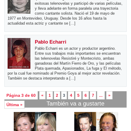
exitosas telenovelas y participó de varias películas,
y lleva adelante en forma paralela una trayectoria
como cantante solista. Nació el 19 de mayo de
1977 en Montevideo, Uruguay. Desde los 16 años hasta la
actualidad esta actriz y cantante se […]
Pablo Echarri
Pablo Echarri es un actor y productor argentino.
Entre sus trabajos más importantes se encuentran
las telenovelas Resistiré y Montecristo, ambas
ganadoras del Martín Fierro de Oro, y las películas
Plata quemada, Apasionados, La fuga y El método,
por la cual fue nominado al Premio Goya al mejor actor revelación.
También se destaca interpretando a […]
Página 3 de 60
«
1
2
3
4
5
6
7
...
»
También va a gustarte
Última »