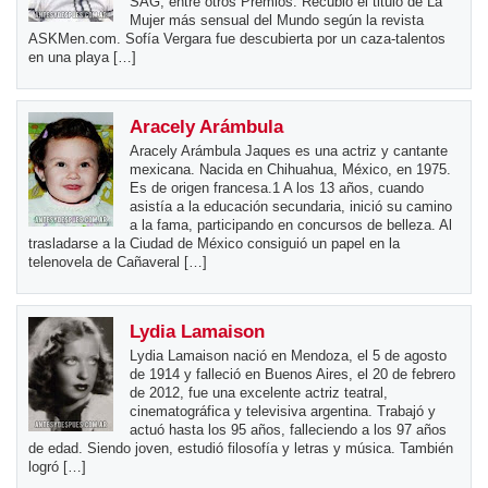
SAG, entre otros Premios. Recubió el titulo de La
Mujer más sensual del Mundo según la revista
ASKMen.com. Sofía Vergara fue descubierta por un caza-talentos
en una playa […]
Aracely Arámbula
Aracely Arámbula Jaques es una actriz y cantante
mexicana. Nacida en Chihuahua, México, en 1975.
Es de origen francesa.1 A los 13 años, cuando
asistía a la educación secundaria, inició su camino
a la fama, participando en concursos de belleza. Al
trasladarse a la Ciudad de México consiguió un papel en la
telenovela de Cañaveral […]
Lydia Lamaison
Lydia Lamaison nació en Mendoza, el 5 de agosto
de 1914 y falleció en Buenos Aires, el 20 de febrero
de 2012, fue una excelente actriz teatral,
cinematográfica y televisiva argentina. Trabajó y
actuó hasta los 95 años, falleciendo a los 97 años
de edad. Siendo joven, estudió filosofía y letras y música. También
logró […]