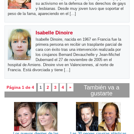
su activismo en la defensa de los derechos de gays
y lesbianas. Desde muy joven tuvo que soportar el
peso de la fama, apareciendo en el […]
Isabelle Dinoire
Isabelle Dinoire, nacida en 1967 en Francia fue la
primera persona en recibir un trasplante parcial de
cara con éxito tras una intervención realizada por
los cirujanos Bernard Devauchelle y Jean-Michel
Dubernard el 27 de noviembre de 2005 en el
hospital de Amiens. Dinoire vive en Valenciennes, al norte de
Francia. Está divorciada y tiene […]
También va a
Página 1 de 4
1
2
3
4
»
gustarte
Los nuevos dientes de las
Las 30 peores cirugías plásticas