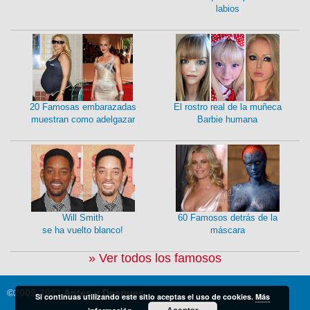
labios
20 Famosas embarazadas
El rostro real de la muñeca
muestran como adelgazar
Barbie humana
Will Smith
60 Famosos detrás de la
se ha vuelto blanco!
máscara
» Ver todos los famosos
©2009-2021
Antes y Despues
Si continuas utilizando este sitio aceptas el uso de cookies.
Más