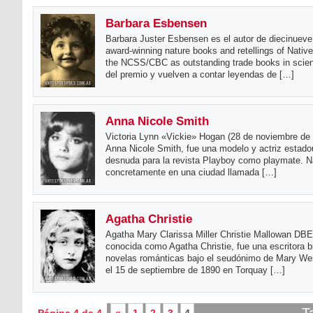
Barbara Esbensen
Barbara Juster Esbensen es el autor de diecinueve l
award-winning nature books and retellings of Nat
the NCSS/CBC as outstanding trade books in scienc
del premio y vuelven a contar leyendas de […]
Anna Nicole Smith
Victoria Lynn «Vickie» Hogan (28 de noviembre de
Anna Nicole Smith, fue una modelo y actriz estad
desnuda para la revista Playboy como playmate. N
concretamente en una ciudad llamada […]
Agatha Christie
Agatha Mary Clarissa Miller Christie Mallowan DBE
conocida como Agatha Christie, fue una escritora b
novelas románticas bajo el seudónimo de Mary We
el 15 de septiembre de 1890 en Torquay […]