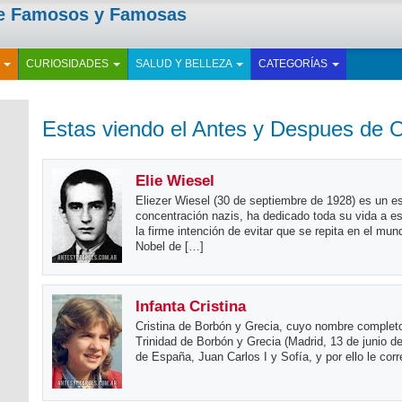
de Famosos y Famosas
E
CURIOSIDADES
SALUD Y BELLEZA
CATEGORÍAS
Estas viendo el Antes y Despues de O
Elie Wiesel
Eliezer Wiesel (30 de septiembre de 1928) es un e
concentración nazis, ha dedicado toda su vida a esc
la firme intención de evitar que se repita en el mu
Nobel de […]
Infanta Cristina
Cristina de Borbón y Grecia, cuyo nombre completo 
Trinidad de Borbón y Grecia (Madrid, 13 de junio de
de España, Juan Carlos I y Sofía, y por ello le cor