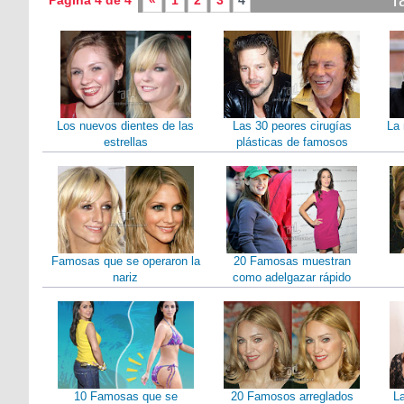
T
Página 4 de 4
«
1
2
3
4
Los nuevos dientes de las
Las 30 peores cirugías
La 
estrellas
plásticas de famosos
Famosas que se operaron la
20 Famosas muestran
nariz
como adelgazar rápido
10 Famosas que se
20 Famosos arreglados
L