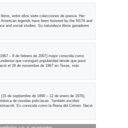
ibros, entre ellos siete colecciones de poesía. Her
ive American legends have been honored by the NSTA and
e and social studies. Su naturaleza libros ganadores
 1967 – 8 de febrero de 2007) mejor conocida como
ounidense que consiguió popularidad desde que posó
ació el 28 de noviembre de 1967 en Texas, más
 (15 de septiembre de 1890 – 12 de enero de 1976),
ritánica de novelas policíacas. También escribió
stmacott. Es conocida como la Reina del Crimen. Nació