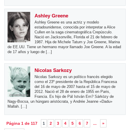
Ashley Greene
Ashley Greene es una actriz y modelo
estadounidense, conocida por interpretar a Alice
Cullen en la saga cinematográfica Crepúsculo.
Nació en Jacksonville, Florida el 21 de febrero de
1987. Hija de Michele Tatum y Joe Greene, Marina
de EE.UU. Tiene un hermano mayor llamado Joe Greene. A la edad
de 17 años y luego de […]
Nicolas Sarkozy
Nicolas Sarkozy es un político francés elegido
como el 23º presidente de la República Francesa
del 16 de mayo de 2007 hasta el 15 de mayo de
2012. Nació el 28 de enero de 1955 en Paris,
Francia. Es hijo de Pál István Ern? Sárközy de
Nagy-Bocsa, un húngaro aristócrata, y Andrée Jeanne «Dadu»
Mallah. […]
Página 1 de 117
1
2
3
4
5
6
7
...
»