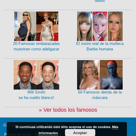
labios
20 Famosas embarazadas
El rostro real de la muñeca
muestran como adelgazar
Barbie humana
Will Smith
60 Famosos detrás de la
se ha vuelto blanco!
máscara
» Ver todos los famosos
©2009-2021
Antes y Despues
Si continuas utilizando este sitio aceptas el uso de cookies.
Más
Aceptar
información
Pagina de Inicio
Quienes Somos
Contacto
Feeds