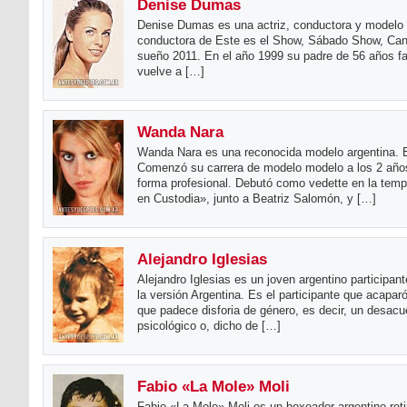
Denise Dumas
Denise Dumas es una actriz, conductora y modelo 
conductora de Este es el Show, Sábado Show, Cant
sueño 2011. En el año 1999 su padre de 56 años fa
vuelve a […]
Wanda Nara
Wanda Nara es una reconocida modelo argentina. Es
Comenzó su carrera de modelo modelo a los 2 años
forma profesional. Debutó como vedette en la temp
en Custodia», junto a Beatriz Salomón, y […]
Alejandro Iglesias
Alejandro Iglesias es un joven argentino participan
la versión Argentina. Es el participante que acapa
que padece disforia de género, es decir, un desacu
psicológico o, dicho de […]
Fabio «La Mole» Moli
Fabio «La Mole» Moli es un boxeador argentino reti