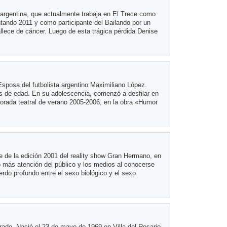
argentina, que actualmente trabaja en El Trece como
ando 2011 y como participante del Bailando por un
llece de cáncer. Luego de esta trágica pérdida Denise
posa del futbolista argentino Maximiliano López.
 de edad. En su adolescencia, comenzó a desfilar en
orada teatral de verano 2005-2006, en la obra «Humor
te de la edición 2001 del reality show Gran Hermano, en
ró más atención del público y los medios al conocerse
erdo profundo entre el sexo biológico y el sexo
rado. Nació el 23 de mayo de 1969 en Villa del Rosario,