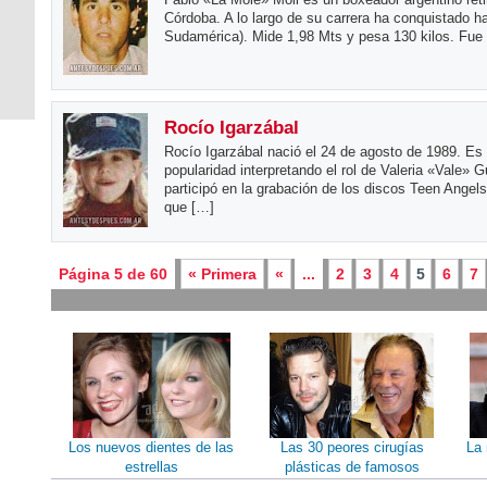
Córdoba. A lo largo de su carrera ha conquistado 
Sudamérica). Mide 1,98 Mts y pesa 130 kilos. Fue r
Rocío Igarzábal
Rocío Igarzábal nació el 24 de agosto de 1989. Es
popularidad interpretando el rol de Valeria «Vale» G
participó en la grabación de los discos Teen Angels
que […]
Página 5 de 60
« Primera
«
...
2
3
4
5
6
7
Los nuevos dientes de las
Las 30 peores cirugías
La 
estrellas
plásticas de famosos