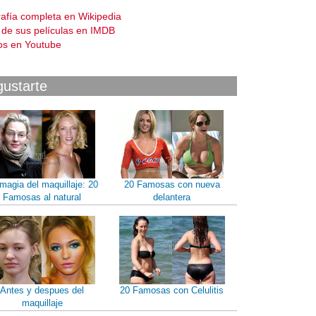
rafía completa en Wikipedia
a de sus películas en IMDB
os en Youtube
gustarte
magia del maquillaje: 20
20 Famosas con nueva
Famosas al natural
delantera
Antes y despues del
20 Famosas con Celulitis
maquillaje