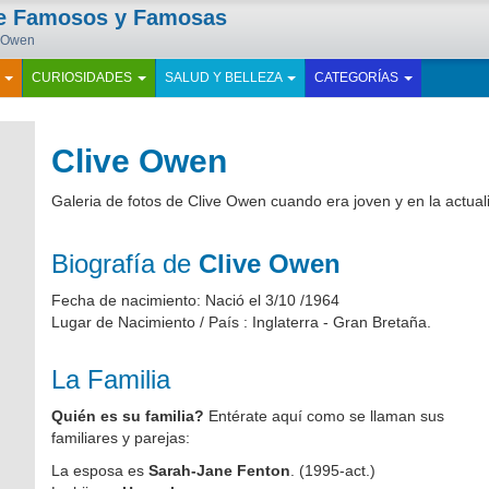
de Famosos y Famosas
e Owen
E
CURIOSIDADES
SALUD Y BELLEZA
CATEGORÍAS
Clive Owen
Galeria de fotos de Clive Owen cuando era joven y en la actua
Biografía de
Clive Owen
Fecha de nacimiento: Nació el 3/10 /1964
Lugar de Nacimiento / País : Inglaterra - Gran Bretaña.
La Familia
Quién es su familia?
Entérate aquí como se llaman sus
familiares y parejas:
La esposa es
Sarah-Jane Fenton
. (1995-act.)