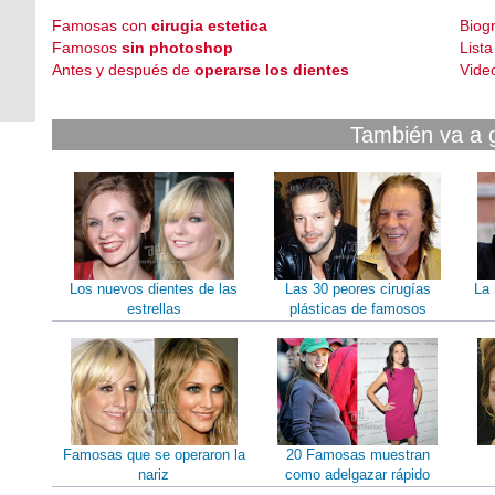
Famosas con
cirugia estetica
Biog
Famosos
sin photoshop
List
Antes y después de
operarse los dientes
Vide
También va a 
Los nuevos dientes de las
Las 30 peores cirugías
La 
estrellas
plásticas de famosos
Famosas que se operaron la
20 Famosas muestran
nariz
como adelgazar rápido