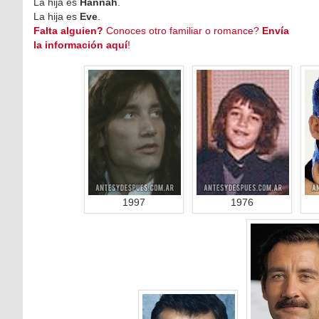
La hija es
Hannah
.
La hija es
Eve
.
Falta alguien?
Conoces otro familiar o romance?
Envía
la información aquí
!
1997
1976