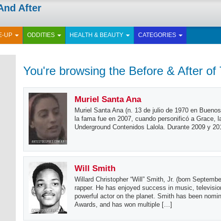
And After
E-UP
ODDITIES
HEALTH & BEAUTY
CATEGORIES
You're browsing the Before & After of 
Muriel Santa Ana
Muriel Santa Ana (n. 13 de julio de 1970 en Buenos 
la fama fue en 2007, cuando personificó a Grace, l
Underground Contenidos Lalola. Durante 2009 y 2010
Will Smith
Willard Christopher “Will” Smith, Jr. (born Septemb
rapper. He has enjoyed success in music, televisio
powerful actor on the planet. Smith has been nom
Awards, and has won multiple […]