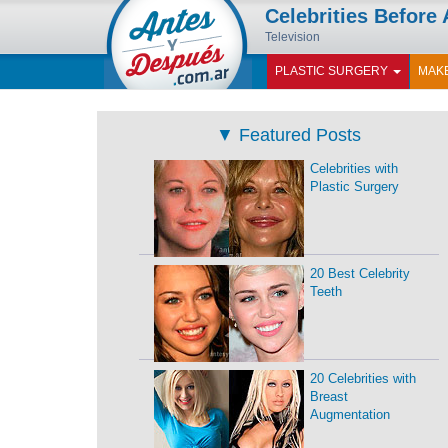
Celebrities Before 
Television
PLASTIC SURGERY
MAK
▼
Featured Posts
Celebrities with
Plastic Surgery
20 Best Celebrity
Teeth
20 Celebrities with
Breast
Augmentation