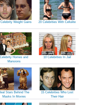
 Celebrity Weight Gains
20 Celebrities With Cellulite
Celebrity Homes and
10 Celebrities In Jail
Mansions
Real Stars Behind The
15 Celebrities Who Lost
Masks In Movies
Their Hair