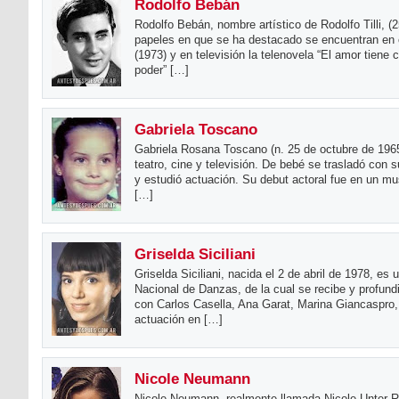
Rodolfo Bebán
Rodolfo Bebán, nombre artístico de Rodolfo Tilli, (
papeles en que se ha destacado se encuentran en 
(1973) y en televisión la telenovela “El amor tiene 
poder” […]
Gabriela Toscano
Gabriela Rosana Toscano (n. 25 de octubre de 1965
teatro, cine y televisión. De bebé se trasladó con
y estudió actuación. Su debut actoral fue en un 
[…]
Griselda Siciliani
Griselda Siciliani, nacida el 2 de abril de 1978, es 
Nacional de Danzas, de la cual se recibe y profun
con Carlos Casella, Ana Garat, Marina Giancaspro,
actuación en […]
Nicole Neumann
Nicole Neumann, realmente llamada Nicole Unter 