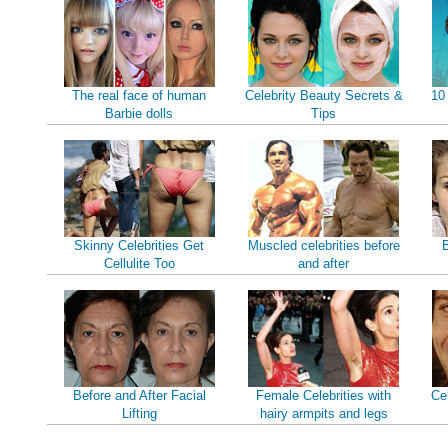
The real face of human
Celebrity Beauty Secrets &
10
Barbie dolls
Tips
Skinny Celebrities Get
Muscled celebrities before
B
Cellulite Too
and after
Before and After Facial
Female Celebrities with
Ce
Lifting
hairy armpits and legs