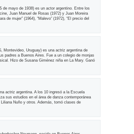
25 de mayo de 1938) es un actor argentino. Entre los
cine, Juan Manuel de Rosas (1972) y Juan Moreira
cara de mujer” (1964), “Malevo” (1972), “El precio del
, Montevideo, Uruguay) es una actriz argentina de
 sus padres a Buenos Aires. Fue a un colegio de monjas
musical. Hizo de Susana Giménez niña en La Mary. Ganó
una actriz argentina. A los 10 ingresó a la Escuela
diza sus estudios en el área de danza contemporánea
 Liliana Nuño y otros. Además, tomó clases de
Ruberbacher Neumann, nacida en Buenos Aires,