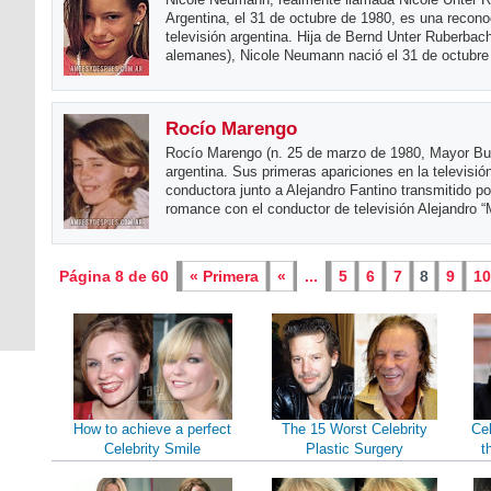
Argentina, el 31 de octubre de 1980, es una recono
televisión argentina. Hija de Bernd Unter Ruberbac
alemanes), Nicole Neumann nació el 31 de octubr
Rocío Marengo
Rocío Marengo (n. 25 de marzo de 1980, Mayor Burat
argentina. Sus primeras apariciones en la televisi
conductora junto a Alejandro Fantino transmitido 
romance con el conductor de televisión Alejandro 
Página 8 de 60
« Primera
«
...
5
6
7
8
9
1
How to achieve a perfect
The 15 Worst Celebrity
Cel
Celebrity Smile
Plastic Surgery
t