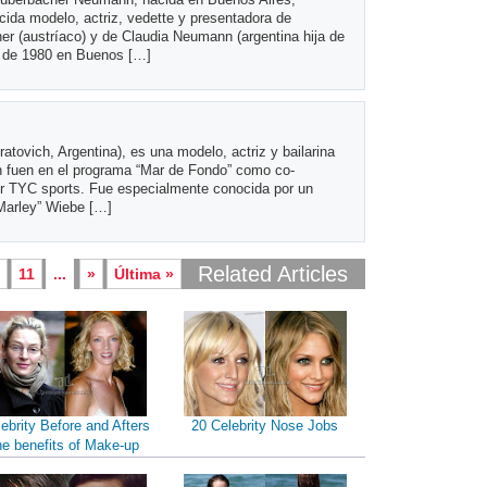
cida modelo, actriz, vedette y presentadora de
her (austríaco) y de Claudia Neumann (argentina hija de
e de 1980 en Buenos […]
ovich, Argentina), es una modelo, actriz y bailarina
ón fuen en el programa “Mar de Fondo” como co-
por TYC sports. Fue especialmente conocida por un
“Marley” Wiebe […]
Related Articles
0
11
...
»
Última »
ebrity Before and Afters
20 Celebrity Nose Jobs
he benefits of Make-up