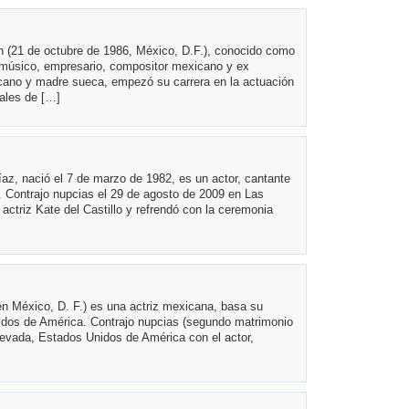
n (21 de octubre de 1986, México, D.F.), conocido como
 músico, empresario, compositor mexicano y ex
icano y madre sueca, empezó su carrera en la actuación
ales de […]
z, nació el 7 de marzo de 1982, es un actor, cantante
. Contrajo nupcias el 29 de agosto de 2009 en Las
ctriz Kate del Castillo y refrendó con la ceremonia
 en México, D. F.) es una actriz mexicana, basa su
nidos de América. Contrajo nupcias (segundo matrimonio
Nevada, Estados Unidos de América con el actor,