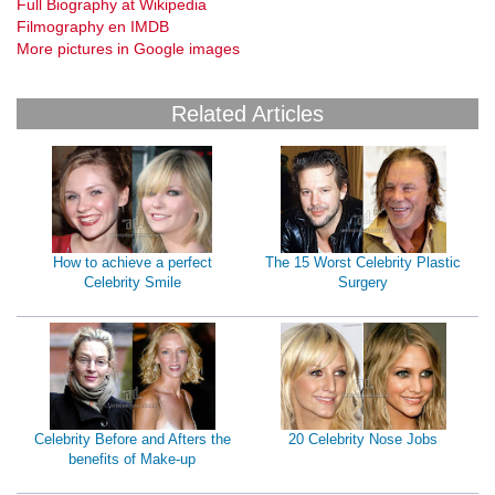
Full Biography at Wikipedia
Filmography en IMDB
More pictures in Google images
Related Articles
How to achieve a perfect
The 15 Worst Celebrity Plastic
Celebrity Smile
Surgery
Celebrity Before and Afters the
20 Celebrity Nose Jobs
benefits of Make-up