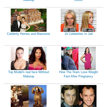
Celebrity Homes and Mansions
10 Celebrities In Jail
Top Model's real face Without
How The Stars Lose Weight
Makeup
Fast After Pregnancy