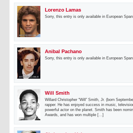
Lorenzo Lamas
Sorry, this entry is only available in European Span
Anibal Pachano
Sorry, this entry is only available in European Span
Will Smith
Willard Christopher “Will” Smith, Jr. (born Septemb
rapper. He has enjoyed success in music, televisio
powerful actor on the planet. Smith has been nom
Awards, and has won multiple […]