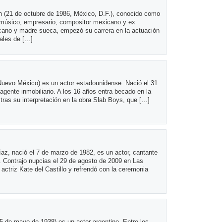
n (21 de octubre de 1986, México, D.F.), conocido como
 músico, empresario, compositor mexicano y ex
icano y madre sueca, empezó su carrera en la actuación
ales de […]
 Nuevo México) es un actor estadounidense. Nació el 31
gente inmobiliario. A los 16 años entra becado en la
tras su interpretación en la obra Slab Boys, que […]
z, nació el 7 de marzo de 1982, es un actor, cantante
. Contrajo nupcias el 29 de agosto de 2009 en Las
ctriz Kate del Castillo y refrendó con la ceremonia
25 de mayo de 1938) es un actor argentino. Entre los