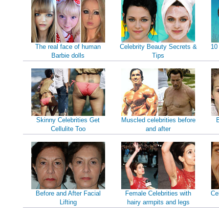
The real face of human
Celebrity Beauty Secrets &
10
Barbie dolls
Tips
Skinny Celebrities Get
Muscled celebrities before
B
Cellulite Too
and after
Before and After Facial
Female Celebrities with
Ce
Lifting
hairy armpits and legs