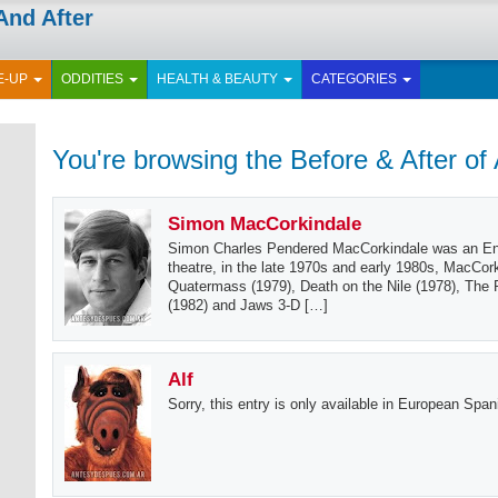
And After
E-UP
ODDITIES
HEALTH & BEAUTY
CATEGORIES
You're browsing the Before & After of
Simon MacCorkindale
Simon Charles Pendered MacCorkindale was an Englis
theatre, in the late 1970s and early 1980s, MacCorki
Quatermass (1979), Death on the Nile (1978), The 
(1982) and Jaws 3-D […]
Alf
Sorry, this entry is only available in European Span