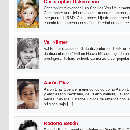
Christopher Uckermann
Christopher Alexander Luis Casillas Von Uckerman
Christopher von Uckermann es un actor, cantante,
integrante de RBD. Christopher, hijo de padre mex
cuando tenía apenas dos años de edad en comerci
Val Kilmer
Val Kilmer (nacido el 31 de diciembre de 1959, en
de diciembre de 1959 en Nuevo México, hijo de un a
prestigiosa Julliard School. Comenzó a ser popular 
Aarón Díaz
Aarón Díaz Spencer mejor conocido como Aarón Día
y empresario mexicano, de Puerto Vallarta, Jalisco
Vegas, Nevada, Estados Unidos de América con la a
religiosa bajo […]
Rodolfo Bebán
Rodolfo Bebán, nombre artístico de Rodolfo Tilli, (