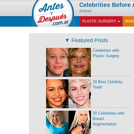
Celebrities Before 
Actores
PLASTIC SURGERY
MAK
▼
Featured Posts
Celebrities with
Plastic Surgery
20 Best Celebrity
Teeth
20 Celebrities with
Breast
Augmentation