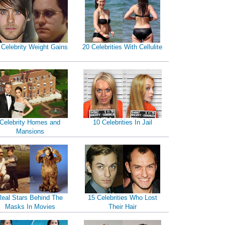
 Celebrity Weight Gains
20 Celebrities With Cellulite
Celebrity Homes and
10 Celebrities In Jail
Mansions
Real Stars Behind The
15 Celebrities Who Lost
Masks In Movies
Their Hair