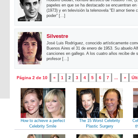
papeles en que se ha destacado se encuentran en 
(1973) y en televisión la telenovela “El amor tiene 
poder” […]
Silvestre
José Luis Rodríguez, conocido artísticamente como
Buenos Aires el 31 de enero de 1953. Su abuelo Al
canciones en gallego. A los cuatro años recibe de s
profesor […]
Página 2 de 10
«
1
2
3
4
5
6
7
...
»
Últ
How to achieve a perfect
The 15 Worst Celebrity
Cel
Celebrity Smile
Plastic Surgery
t