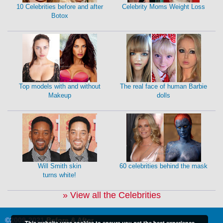
10 Celebrities before and after
Celebrity Moms Weight Loss
Botox
Top models with and without
The real face of human Barbie
Makeup
dolls
Will Smith skin
60 celebrities behind the mask
turns white!
» View all the Celebrities
©2009-2021
Before & After
This website uses cookies to ensure you get the best experience