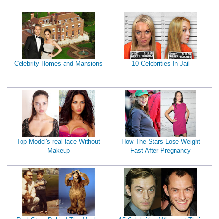
Celebrity Homes and Mansions
10 Celebrities In Jail
Top Model's real face Without
How The Stars Lose Weight
Makeup
Fast After Pregnancy