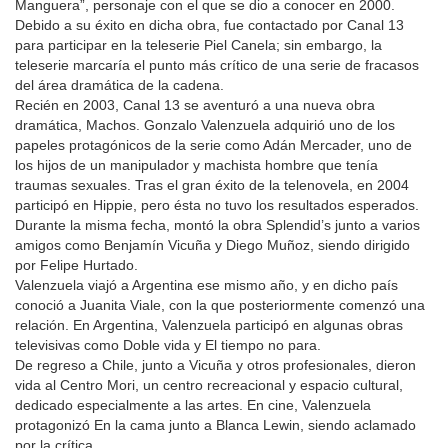
Manguera”, personaje con el que se dio a conocer en 2000.
Debido a su éxito en dicha obra, fue contactado por Canal 13
para participar en la teleserie Piel Canela; sin embargo, la
teleserie marcaría el punto más crítico de una serie de fracasos
del área dramática de la cadena.
Recién en 2003, Canal 13 se aventuró a una nueva obra
dramática, Machos. Gonzalo Valenzuela adquirió uno de los
papeles protagónicos de la serie como Adán Mercader, uno de
los hijos de un manipulador y machista hombre que tenía
traumas sexuales. Tras el gran éxito de la telenovela, en 2004
participó en Hippie, pero ésta no tuvo los resultados esperados.
Durante la misma fecha, montó la obra Splendid’s junto a varios
amigos como Benjamín Vicuña y Diego Muñoz, siendo dirigido
por Felipe Hurtado.
Valenzuela viajó a Argentina ese mismo año, y en dicho país
conoció a Juanita Viale, con la que posteriormente comenzó una
relación. En Argentina, Valenzuela participó en algunas obras
televisivas como Doble vida y El tiempo no para.
De regreso a Chile, junto a Vicuña y otros profesionales, dieron
vida al Centro Mori, un centro recreacional y espacio cultural,
dedicado especialmente a las artes. En cine, Valenzuela
protagonizó En la cama junto a Blanca Lewin, siendo aclamado
por la crítica.