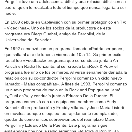
Pergolini tuvo una adolescencia difícil y una relación difícil con su
padre, quien le recalcaba todo el tiempo que nunca llegaría a ser
nadie.
En 1989 debuta en Cablevisión con su primer protagónico en TV:
«Videolínea». Uno de los socios de la productora de este
programa era Diego Guebel, amigo de Pergolini, de la
Universidad del Salvador.
En 1992 comenzó con un programa llamado «Podría ser peor»,
que salía al aire de lunes a viernes de 10 a 14. Su primer exito
radial fue «Feedback» programa que co-conducía junta a Ari
Paluch en Radio Horizonte, al ser creada la «Rock & Pop» el
programa fue uno de los primeros. Al verse seriamente dañada la
relación con su co-conductor Pergolini comenzó un ciclo nuevo
llamado: «Malas compañías». A fines de 1993, Pergolini comenzó
un nuevo programa de radio en la Rock and Pop que se llamó
«¿Cuál es?», y conducía junto a Eduardo De la Puente. El
programa comenzó con un equipo con nombres como Andy
Kuznetzoff en producción y Freddy Villareal y Jose Maria Listorti
en móviles, aunque el equipo fue rápidamente reemplazado,
quedando como únicos sobrevivientes del reemplazo Mario
Pergolini y Eduardo De la Puente. Este programa sigue
emitiéndose hoy por la radio argentina FM Rock & Pop 95,9 y