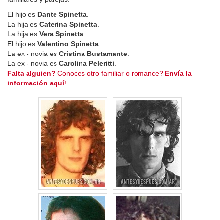
El hijo es
Dante Spinetta
.
La hija es
Caterina Spinetta
.
La hija es
Vera Spinetta
.
El hijo es
Valentino Spinetta
.
La ex - novia es
Cristina Bustamante
.
La ex - novia es
Carolina Peleritti
.
Falta alguien?
Conoces otro familiar o romance?
Envía la
información aquí
!