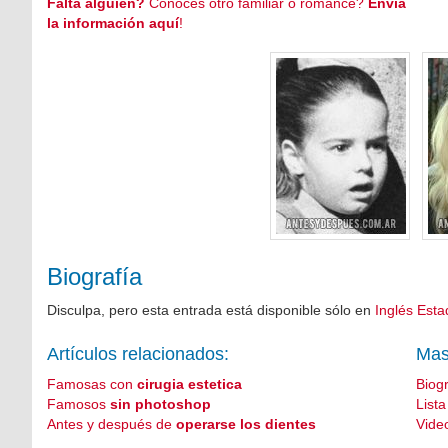
Falta alguien?
Conoces otro familiar o romance?
Envía
la información aquí
!
Biografía
Disculpa, pero esta entrada está disponible sólo en
Inglés Est
Artículos relacionados:
Mas
Famosas con
cirugia estetica
Biog
Famosos
sin photoshop
List
Antes y después de
operarse los dientes
Vide