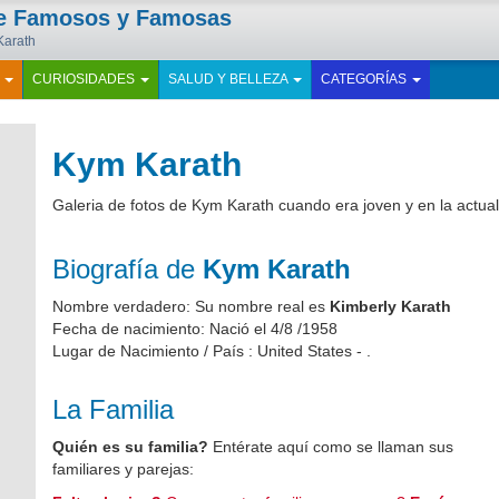
de Famosos y Famosas
Karath
E
CURIOSIDADES
SALUD Y BELLEZA
CATEGORÍAS
Kym Karath
Galeria de fotos de Kym Karath cuando era joven y en la actua
Biografía de
Kym Karath
Nombre verdadero: Su nombre real es
Kimberly Karath
Fecha de nacimiento: Nació el 4/8 /1958
Lugar de Nacimiento / País : United States - .
La Familia
Quién es su familia?
Entérate aquí como se llaman sus
familiares y parejas: