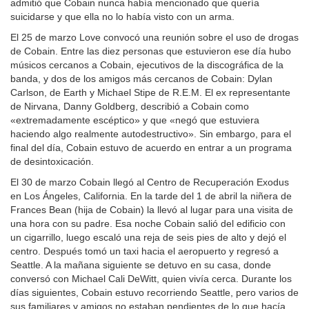
admitió que Cobain nunca había mencionado que quería
suicidarse y que ella no lo había visto con un arma.
El 25 de marzo Love convocó una reunión sobre el uso de drogas
de Cobain. Entre las diez personas que estuvieron ese día hubo
músicos cercanos a Cobain, ejecutivos de la discográfica de la
banda, y dos de los amigos más cercanos de Cobain: Dylan
Carlson, de Earth y Michael Stipe de R.E.M. El ex representante
de Nirvana, Danny Goldberg, describió a Cobain como
«extremadamente escéptico» y que «negó que estuviera
haciendo algo realmente autodestructivo». Sin embargo, para el
final del día, Cobain estuvo de acuerdo en entrar a un programa
de desintoxicación.
El 30 de marzo Cobain llegó al Centro de Recuperación Exodus
en Los Ángeles, California. En la tarde del 1 de abril la niñera de
Frances Bean (hija de Cobain) la llevó al lugar para una visita de
una hora con su padre. Esa noche Cobain salió del edificio con
un cigarrillo, luego escaló una reja de seis pies de alto y dejó el
centro. Después tomó un taxi hacia el aeropuerto y regresó a
Seattle. A la mañana siguiente se detuvo en su casa, donde
conversó con Michael Cali DeWitt, quien vivía cerca. Durante los
días siguientes, Cobain estuvo recorriendo Seattle, pero varios de
sus familiares y amigos no estaban pendientes de lo que hacía.