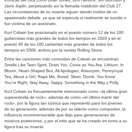
icónicas del rock como Brian Jones, Jimi Hendrix, Jim Morrison y
Janis Joplin, perpetuando así la llamada maldición del Club 27.
Las circunstancias de su muerte siguen siendo motivo de un
apasionado debate, ya que se especula si realmente se suicido o
fue víctima de un asesinato.
Kurt Cobain fue posicionado en el puesto número 12 de los 100
guitarristas más grandes de todos los tiempos en 2003 y en el
puesto 45 de los 100 cantantes más grandes de todos los
tiempos en 2008, ambos por la revista Rolling Stone.
Entre las canciones más conocidas de Cobain se encuentran:
Smells Like Teen Spirit, Drain You, Come as You Are, Lithium, In
Bloom, Heart-Shaped Box, All Apologies, Aneurysm, Pennyroyal
Tea, About a Girl, Rape Me, Breed, Sliver, Dumb, You Know
You’re Right, Stay Away, Sappy, Something in the Way y Polly.
Kurt Cobain es frecuentemente mencionado como «la última gran
superestrella de rock», además de como «el último mártir del
rock», por la figura tan icónica que representó para los jóvenes
de su generación, además de por su talento como compositor, la
influencia inconmensurable que dejo para generaciones de
músicos posteriores, y por el mito que se ha creado en torno a su
figura tras su muerte.