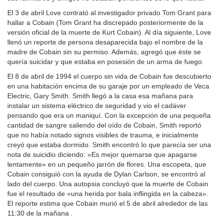
El 3 de abril Love contrató al investigador privado Tom Grant para
hallar a Cobain (Tom Grant ha discrepado posteriormente de la
versión oficial de la muerte de Kurt Cobain). Al día siguiente, Love
llenó un reporte de persona desaparecida bajo el nombre de la
madre de Cobain sin su permiso. Además, agregó que éste se
quería suicidar y que estaba en posesión de un arma de fuego.
El 8 de abril de 1994 el cuerpo sin vida de Cobain fue descubierto
en una habitación encima de su garaje por un empleado de Veca
Electric, Gary Smith. Smith llegó a la casa esa mañana para
instalar un sistema eléctrico de seguridad y vio el cadáver
pensando que era un maniquí. Con la excepción de una pequeña
cantidad de sangre saliendo del oído de Cobain, Smith reportó
que no había notado signos visibles de trauma, e inicialmente
creyó que estaba dormido. Smith encontró lo que parecía ser una
nota de suicidio diciendo: «Es mejor quemarse que apagarse
lentamente» en un pequeño jarrón de flores. Una escopeta, que
Cobain consiguió con la ayuda de Dylan Carlson, se encontró al
lado del cuerpo. Una autopsia concluyó que la muerte de Cobain
fue el resultado de «una herida por bala inflingida en la cabeza».
El reporte estima que Cobain murió el 5 de abril alrededor de las
11:30 de la mañana .