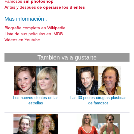
Famosos
sin photoshop
Antes y después de
operarse los dientes
Mas información :
Biografía completa en Wikipedia
Lista de sus películas en IMDB
Videos en Youtube
También va a gustarte
Los nuevos dientes de las
Las 30 peores cirugías plásticas
estrellas
de famosos