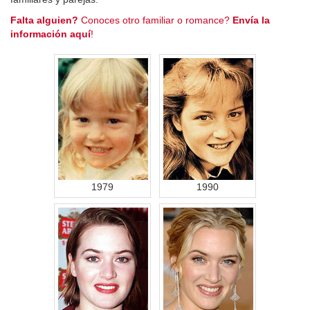
Falta alguien?
Conoces otro familiar o romance?
Envía la
información aquí
!
1979
1990