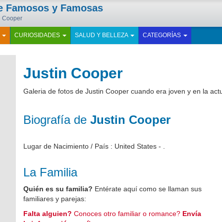
de Famosos y Famosas
in Cooper
E
CURIOSIDADES
SALUD Y BELLEZA
CATEGORÍAS
Justin Cooper
Galeria de fotos de Justin Cooper cuando era joven y en la act
Biografía de
Justin Cooper
Lugar de Nacimiento / País : United States - .
La Familia
Quién es su familia?
Entérate aquí como se llaman sus
familiares y parejas:
Falta alguien?
Conoces otro familiar o romance?
Envía