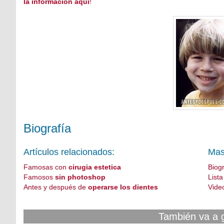
la información aquí
!
Biografía
Artículos relacionados:
Mas
Famosas con
cirugia estetica
Biog
Famosos
sin photoshop
List
Antes y después de
operarse los dientes
Vide
También va a 