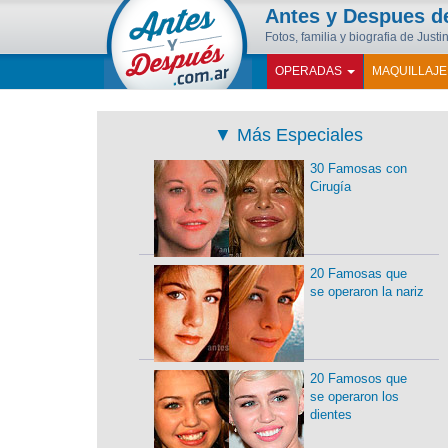
Antes y Despues 
Fotos, familia y biografia de Just
OPERADAS
MAQUILLAJ
▼
Más Especiales
30 Famosas con
Cirugía
20 Famosas que
se operaron la nariz
20 Famosos que
se operaron los
dientes