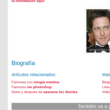
la información aquí
!
Biografía
Artículos relacionados:
Mas
Famosas con
cirugia estetica
Biog
Famosos
sin photoshop
List
Antes y después de
operarse los dientes
Vide
También va a 