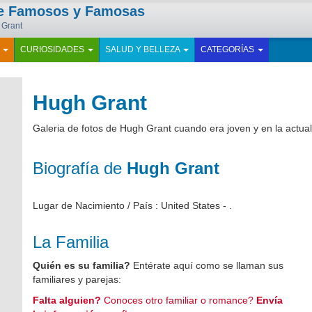
de Famosos y Famosas
 Grant
E
CURIOSIDADES
SALUD Y BELLEZA
CATEGORÍAS
Hugh Grant
Galeria de fotos de Hugh Grant cuando era joven y en la actua
Biografía de
Hugh Grant
Lugar de Nacimiento / País : United States - .
La Familia
Quién es su familia?
Entérate aquí como se llaman sus
familiares y parejas:
Falta alguien?
Conoces otro familiar o romance?
Envía