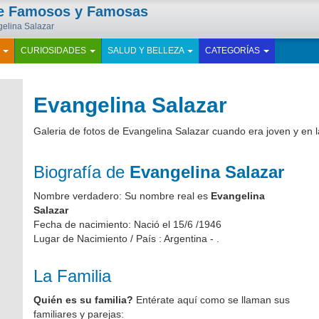
de Famosos y Famosas
ngelina Salazar
E
CURIOSIDADES
SALUD Y BELLEZA
CATEGORÍAS
Evangelina Salazar
Galeria de fotos de Evangelina Salazar cuando era joven y en 
Biografía de
Evangelina Salazar
Nombre verdadero: Su nombre real es
Evangelina
Salazar
Fecha de nacimiento: Nació el 15/6 /1946
Lugar de Nacimiento / País : Argentina - .
La Familia
Quién es su familia?
Entérate aquí como se llaman sus
familiares y parejas: