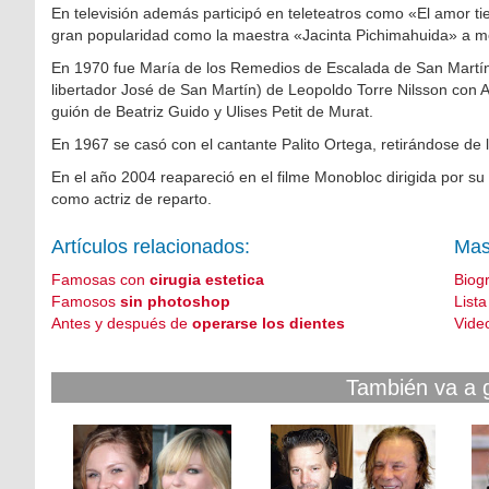
En televisión además participó en teleteatros como «El amor t
gran popularidad como la maestra «Jacinta Pichimahuida» a m
En 1970 fue María de los Remedios de Escalada de San Martín en
libertador José de San Martín) de Leopoldo Torre Nilsson con A
guión de Beatriz Guido y Ulises Petit de Murat.
En 1967 se casó con el cantante Palito Ortega, retirándose d
En el año 2004 reapareció en el filme Monobloc dirigida por s
como actriz de reparto.
Artículos relacionados:
Mas
Famosas con
cirugia estetica
Biog
Famosos
sin photoshop
List
Antes y después de
operarse los dientes
Vide
También va a 