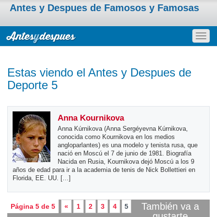
Antes y Despues de Famosos y Famosas
Togg
navig
Estas viendo el Antes y Despues de
Deporte 5
Anna Kournikova
Anna Kúrnikova (Anna Sergéyevna Kúrnikova,
conocida como Kournikova en los medios
angloparlantes) es una modelo y tenista rusa, que
nació en Moscú el 7 de junio de 1981. Biografía
Nacida en Rusia, Kournikova dejó Moscú a los 9
años de edad para ir a la academia de tenis de Nick Bollettieri en
Florida, EE. UU. […]
También va a
Página 5 de 5
«
1
2
3
4
5
gustarte