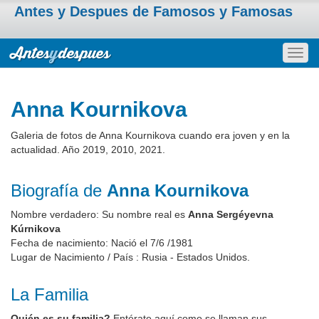
Antes y Despues de Famosos y Famosas
Togg
navig
Anna Kournikova
Galeria de fotos de Anna Kournikova cuando era joven y en la
actualidad. Año 2019, 2010, 2021.
Biografía de
Anna Kournikova
Nombre verdadero: Su nombre real es
Anna Sergéyevna
Kúrnikova
Fecha de nacimiento: Nació el 7/6 /1981
Lugar de Nacimiento / País : Rusia - Estados Unidos.
La Familia
Quién es su familia?
Entérate aquí como se llaman sus