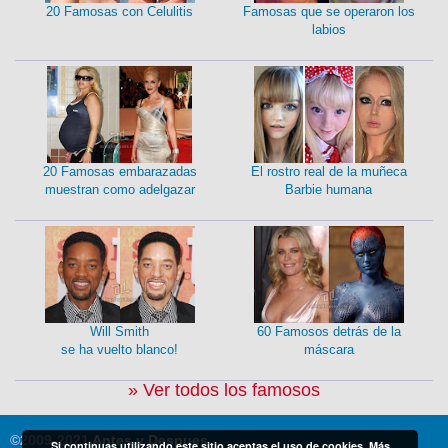
20 Famosas con Celulitis
Famosas que se operaron los
labios
20 Famosas embarazadas
El rostro real de la muñeca
muestran como adelgazar
Barbie humana
Will Smith
60 Famosos detrás de la
se ha vuelto blanco!
máscara
» Ver todos los famosos
©2009-2021
Antes y Despues
Si continuas utilizando este sitio aceptas el uso de cookies.
Más