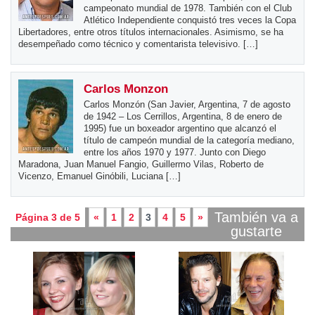
campeonato mundial de 1978. También con el Club
Atlético Independiente conquistó tres veces la Copa
Libertadores, entre otros títulos internacionales. Asimismo, se ha
desempeñado como técnico y comentarista televisivo. […]
Carlos Monzon
Carlos Monzón (San Javier, Argentina, 7 de agosto
de 1942 – Los Cerrillos, Argentina, 8 de enero de
1995) fue un boxeador argentino que alcanzó el
título de campeón mundial de la categoría mediano,
entre los años 1970 y 1977. Junto con Diego
Maradona, Juan Manuel Fangio, Guillermo Vilas, Roberto de
Vicenzo, Emanuel Ginóbili, Luciana […]
También va a
Página 3 de 5
«
1
2
3
4
5
»
gustarte