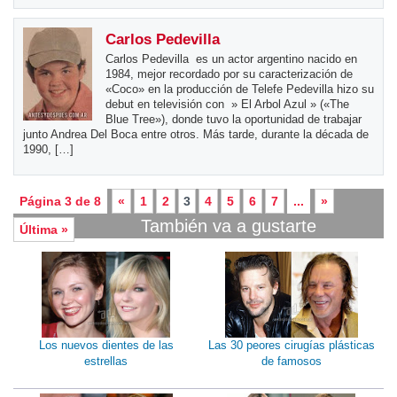
Carlos Pedevilla
Carlos Pedevilla es un actor argentino nacido en
1984, mejor recordado por su caracterización de
«Coco» en la producción de Telefe Pedevilla hizo su
debut en televisión con » El Arbol Azul » («The
Blue Tree»), donde tuvo la oportunidad de trabajar
junto Andrea Del Boca entre otros. Más tarde, durante la década de
1990, […]
Página 3 de 8
«
1
2
3
4
5
6
7
...
»
También va a gustarte
Última »
Los nuevos dientes de las
Las 30 peores cirugías plásticas
estrellas
de famosos