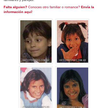
Falta alguien?
Conoces otro familiar o romance?
Envía la
información aquí
!