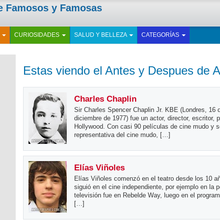
de Famosos y Famosas
E
CURIOSIDADES
SALUD Y BELLEZA
CATEGORÍAS
Estas viendo el Antes y Despues de A
Charles Chaplin
Sir Charles Spencer Chaplin Jr. KBE (Londres, 16 d
diciembre de 1977) fue un actor, director, escritor,
Hollywood. Con casi 90 películas de cine mudo y so
representativa del cine mudo, […]
Elías Viñoles
Elías Viñoles comenzó en el teatro desde los 10 añ
siguió en el cine independiente, por ejemplo en la 
televisión fue en Rebelde Way, luego en el programa
[…]