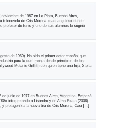
de noviembre de 1987 en La Plata, Buenos Aires,
la telenovela de Cris Morena «casi angeles» donde
e profesor de tenis y uno de sus alumnos le sugirió
osto de 1960). Ha sido el primer actor español que
ndustria para la que trabaja desde principios de los
lywood Melanie Griffith con quien tiene una hija, Stella
12 de junio de 1977 en Buenos Aires, Argentina. Empezó
 ’98» interpretando a Lisandro y en Alma Pirata (2006).
, y protagoniza la nueva tira de Cris Morena, Casi […]