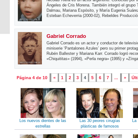
Ángeles de Cris Morena. También integró el grupo
Dalmau, Mariana Espósito, y María Eugenia Suárez.
Esteban Echeverria (2000-02), Rebeldes Producci
Gabriel Corrado
Gabriel Corrado es un actor y conductor de televisi
miniserie ‘Pantalones Azules’ pero su primer prota
Rubén Ballester y Mariana Karr. Corrado logró reco
«Chiquititas» (1994), «Perla negra» (1995) y «Zíng
Página 4 de 10
«
1
2
3
4
5
6
7
...
»
Últ
Los nuevos dientes de las
Las 30 peores cirugías
La 
estrellas
plásticas de famosos