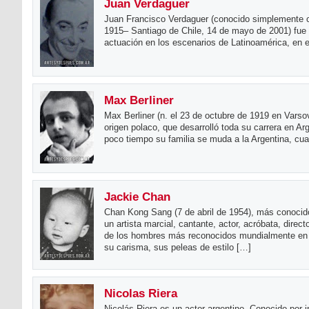
Juan Verdaguer
Juan Francisco Verdaguer (conocido simplemente c
1915– Santiago de Chile, 14 de mayo de 2001) fue
actuación en los escenarios de Latinoamérica, en e
Max Berliner
Max Berliner (n. el 23 de octubre de 1919 en Varsovi
origen polaco, que desarrolló toda su carrera en Arg
poco tiempo su familia se muda a la Argentina, cu
Jackie Chan
Chan Kong Sang (7 de abril de 1954), más conoci
un artista marcial, cantante, actor, acróbata, direc
de los hombres más reconocidos mundialmente en e
su carisma, sus peleas de estilo […]
Nicolas Riera
Nicolás Riera es un actor argentino. Conocido por in