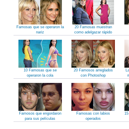
Famosas que se operaron la
20 Famosas muestran
nariz
como adelgazar rápido
10 Famosas que se
20 Famosos arreglados
L
operaron la cola
con Photoshop
m
Famosos que engordaron
Famosas con labios
15
para sus películas
operados