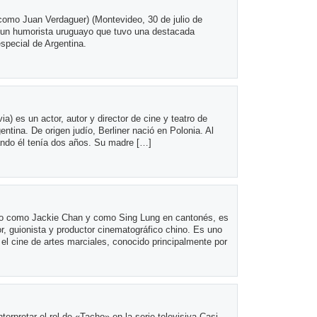
omo Juan Verdaguer) (Montevideo, 30 de julio de
 un humorista uruguayo que tuvo una destacada
special de Argentina.
a) es un actor, autor y director de cine y teatro de
entina. De origen judío, Berliner nació en Polonia. Al
ando él tenía dos años. Su madre […]
do como Jackie Chan y como Sing Lung en cantonés, es
tor, guionista y productor cinematográfico chino. Es uno
l cine de artes marciales, conocido principalmente por
terpretar el rol de «Tacho» en la serie televisiva Casi