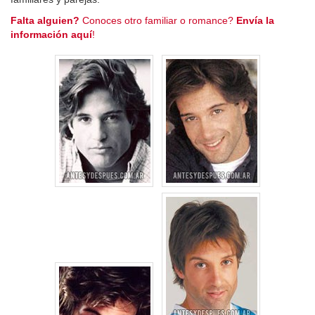
Falta alguien?
Conoces otro familiar o romance?
Envía la
información aquí
!