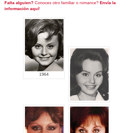
Falta alguien?
Conoces otro familiar o romance?
Envía la
información aquí
!
1964