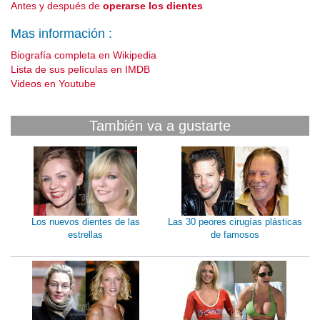
Antes y después de
operarse los dientes
Mas información :
Biografía completa en Wikipedia
Lista de sus películas en IMDB
Videos en Youtube
También va a gustarte
Los nuevos dientes de las
Las 30 peores cirugías plásticas
estrellas
de famosos