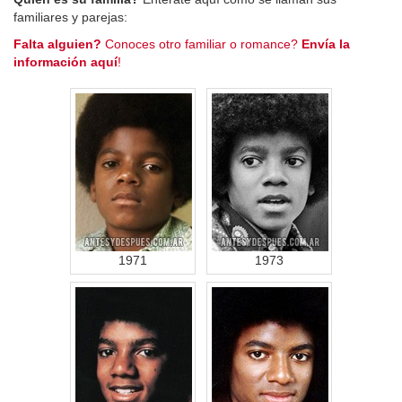
familiares y parejas:
Falta alguien?
Conoces otro familiar o romance?
Envía la
información aquí
!
1971
1973