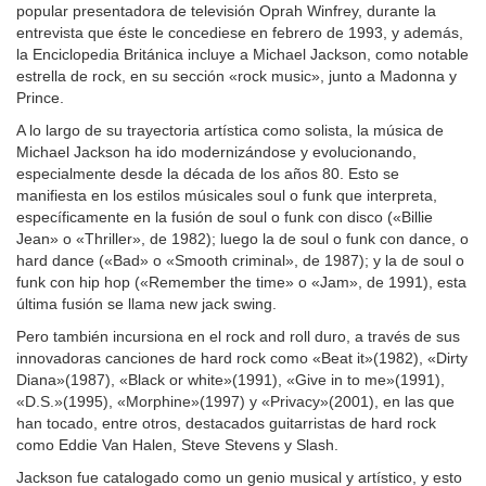
popular presentadora de televisión Oprah Winfrey, durante la
entrevista que éste le concediese en febrero de 1993, y además,
la Enciclopedia Británica incluye a Michael Jackson, como notable
estrella de rock, en su sección «rock music», junto a Madonna y
Prince.
A lo largo de su trayectoria artística como solista, la música de
Michael Jackson ha ido modernizándose y evolucionando,
especialmente desde la década de los años 80. Esto se
manifiesta en los estilos músicales soul o funk que interpreta,
específicamente en la fusión de soul o funk con disco («Billie
Jean» o «Thriller», de 1982); luego la de soul o funk con dance, o
hard dance («Bad» o «Smooth criminal», de 1987); y la de soul o
funk con hip hop («Remember the time» o «Jam», de 1991), esta
última fusión se llama new jack swing.
Pero también incursiona en el rock and roll duro, a través de sus
innovadoras canciones de hard rock como «Beat it»(1982), «Dirty
Diana»(1987), «Black or white»(1991), «Give in to me»(1991),
«D.S.»(1995), «Morphine»(1997) y «Privacy»(2001), en las que
han tocado, entre otros, destacados guitarristas de hard rock
como Eddie Van Halen, Steve Stevens y Slash.
Jackson fue catalogado como un genio musical y artístico, y esto