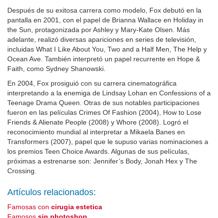
Después de su exitosa carrera como modelo, Fox debutó en la
pantalla en 2001, con el papel de Brianna Wallace en Holiday in
the Sun, protagonizada por Ashley y Mary-Kate Olsen. Más
adelante, realizó diversas apariciones en series de televisión,
incluidas What I Like About You, Two and a Half Men, The Help y
Ocean Ave. También interpretó un papel recurrente en Hope &
Faith, como Sydney Shanowski.
En 2004, Fox prosiguió con su carrera cinematográfica
interpretando a la enemiga de Lindsay Lohan en Confessions of a
Teenage Drama Queen. Otras de sus notables participaciones
fueron en las películas Crimes Of Fashion (2004), How to Lose
Friends & Alienate People (2008) y Whore (2008). Logró el
reconocimiento mundial al interpretar a Mikaela Banes en
Transformers (2007), papel que le supuso varias nominaciones a
los premios Teen Choice Awards. Algunas de sus películas,
próximas a estrenarse son: Jennifer’s Body, Jonah Hex y The
Crossing.
Artículos relacionados:
Famosas con
cirugia estetica
Famosos
sin photoshop