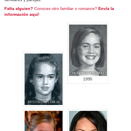
Falta alguien?
Conoces otro familiar o romance?
Envía la
información aquí
!
1995