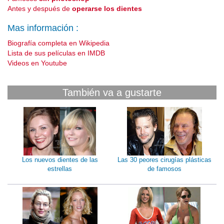
Antes y después de
operarse los dientes
Mas información :
Biografía completa en Wikipedia
Lista de sus películas en IMDB
Videos en Youtube
También va a gustarte
Los nuevos dientes de las
Las 30 peores cirugías plásticas
estrellas
de famosos