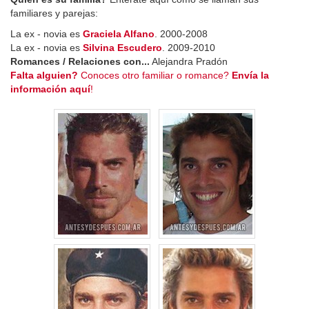
familiares y parejas:
La ex - novia es
Graciela Alfano
. 2000-2008
La ex - novia es
Silvina Escudero
. 2009-2010
Romances / Relaciones con...
Alejandra Pradón
Falta alguien?
Conoces otro familiar o romance?
Envía la
información aquí
!