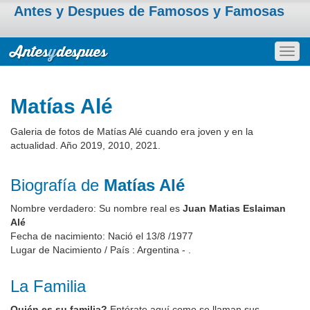
Antes y Despues de Famosos y Famosas
Togg
navig
Matías Alé
Galeria de fotos de Matías Alé cuando era joven y en la
actualidad. Año 2019, 2010, 2021.
Biografía de
Matías Alé
Nombre verdadero: Su nombre real es
Juan Matias Eslaiman
Alé
Fecha de nacimiento: Nació el 13/8 /1977
Lugar de Nacimiento / País : Argentina - .
La Familia
Quién es su familia?
Entérate aquí como se llaman sus