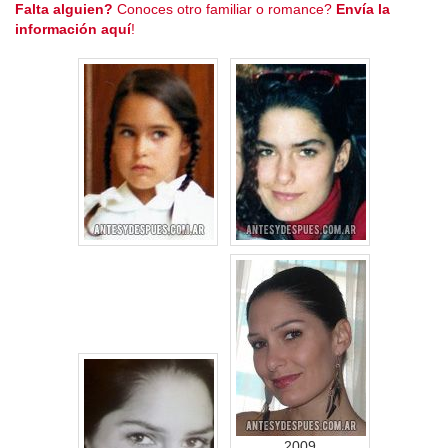
Falta alguien?
Conoces otro familiar o romance?
Envía la
información aquí
!
2009