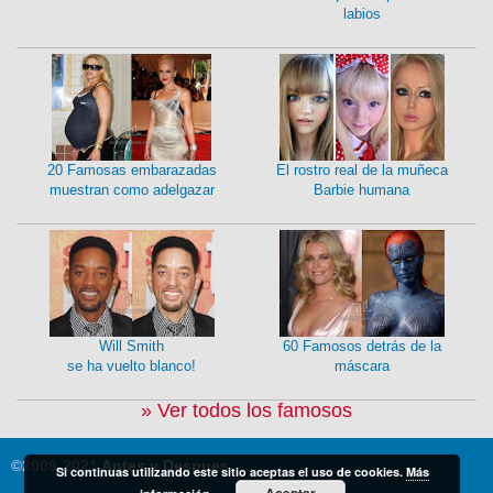
labios
20 Famosas embarazadas
El rostro real de la muñeca
muestran como adelgazar
Barbie humana
Will Smith
60 Famosos detrás de la
se ha vuelto blanco!
máscara
» Ver todos los famosos
©2009-2021
Antes y Despues
Si continuas utilizando este sitio aceptas el uso de cookies.
Más