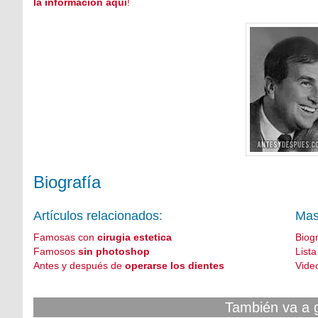
la información aquí
!
Biografía
Artículos relacionados:
Mas
Famosas con
cirugia estetica
Biog
Famosos
sin photoshop
List
Antes y después de
operarse los dientes
Vide
También va a 