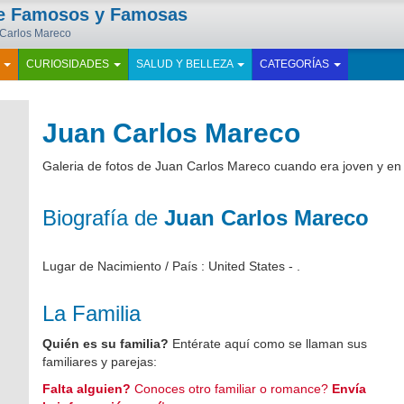
de Famosos y Famosas
n Carlos Mareco
E
CURIOSIDADES
SALUD Y BELLEZA
CATEGORÍAS
Juan Carlos Mareco
Galeria de fotos de Juan Carlos Mareco cuando era joven y en 
Biografía de
Juan Carlos Mareco
Lugar de Nacimiento / País : United States - .
La Familia
Quién es su familia?
Entérate aquí como se llaman sus
familiares y parejas:
Falta alguien?
Conoces otro familiar o romance?
Envía