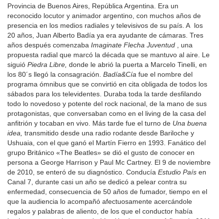
Provincia de Buenos Aires, República Argentina. Era un
reconocido locutor y animador argentino, con muchos años de
presencia en los medios radiales y televisivos de su país. A los
20 años, Juan Alberto Badía ya era ayudante de cámaras. Tres
años después comenzaba
Imaginate Flecha Juventud
, una
propuesta radial que marcó la década que se mantuvo al aire. Le
siguió
Piedra Libre,
donde le abrió la puerta a Marcelo Tinelli, en
los 80´s llegó la consagración.
Badía&Cía
fue el nombre del
programa ómnibus que se convirtió en cita obligada de todos los
sábados para los televidentes. Duraba toda la tarde desfilando
todo lo novedoso y potente del rock nacional, de la mano de sus
protagonistas, que conversaban como en el living de la casa del
anfitrión y tocaban en vivo. Más tarde fue el turno de
Una buena
idea,
transmitido desde una radio rodante desde Bariloche y
Ushuaia, con el que ganó el Martín Fierro en 1993. Fanático del
grupo Británico «The Beatles» se dió el gusto de conocer en
persona a George Harrison y Paul Mc Cartney. El 9 de noviembre
de 2010, se enteró de su diagnóstico. Conducía
Estudio País
en
Canal 7, durante casi un año se dedicó a pelear contra su
enfermedad, consecuencia de 50 años de fumador, tiempo en el
que la audiencia lo acompañó afectuosamente acercándole
regalos y palabras de aliento, de los que el conductor había