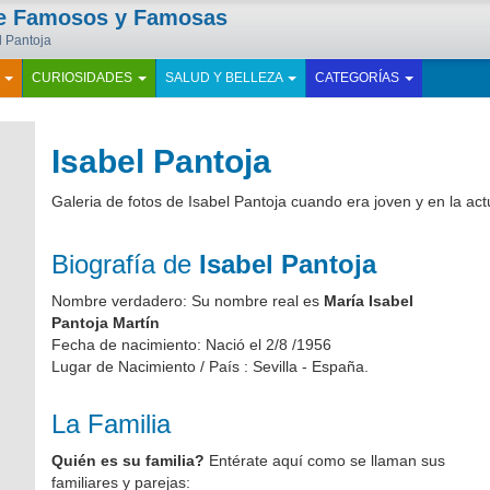
de Famosos y Famosas
l Pantoja
E
CURIOSIDADES
SALUD Y BELLEZA
CATEGORÍAS
Isabel Pantoja
Galeria de fotos de Isabel Pantoja cuando era joven y en la ac
Biografía de
Isabel Pantoja
Nombre verdadero: Su nombre real es
María Isabel
Pantoja Martín
Fecha de nacimiento: Nació el 2/8 /1956
Lugar de Nacimiento / País : Sevilla - España.
La Familia
Quién es su familia?
Entérate aquí como se llaman sus
familiares y parejas: