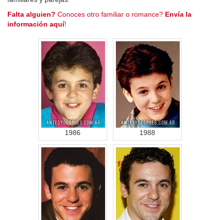
Falta alguien?
Conoces otro familiar o romance?
Envía la
información aquí
!
1986
1988