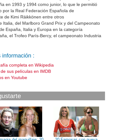
ña en 1993 y 1994 como junior, lo que le permitió
o por la Real Federación Española de
e de Kimi Räikkönen entre otros
 Italia, del Marlboro Grand Prix y del Campeonato
e España, Italia y Europa en la categoría
ña, el Trofeo París-Bercy, el campeonato Industria
 información :
rafía completa en Wikipedia
a de sus películas en IMDB
os en Youtube
gustarte
magia del maquillaje: 20
20 Famosas con nueva