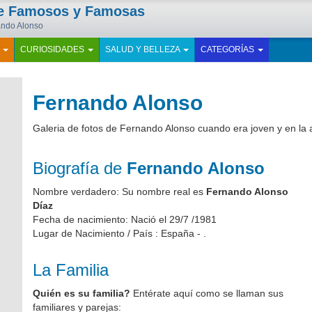
de Famosos y Famosas
nando Alonso
E
CURIOSIDADES
SALUD Y BELLEZA
CATEGORÍAS
Fernando Alonso
Galeria de fotos de Fernando Alonso cuando era joven y en la 
Biografía de
Fernando Alonso
Nombre verdadero: Su nombre real es
Fernando Alonso
Díaz
Fecha de nacimiento: Nació el 29/7 /1981
Lugar de Nacimiento / País : España - .
La Familia
Quién es su familia?
Entérate aquí como se llaman sus
familiares y parejas: