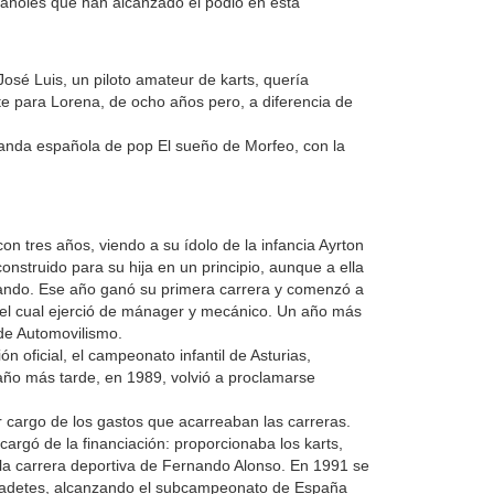
pañoles que han alcanzado el podio en esta
osé Luis, un piloto amateur de karts, quería
nte para Lorena, de ocho años pero, a diferencia de
a banda española de pop El sueño de Morfeo, con la
n tres años, viendo a su ídolo de la infancia Ayrton
nstruido para su hija en un principio, aunque a ella
ando. Ese año ganó su primera carrera y comenzó a
, el cual ejerció de mánager y mecánico. Un año más
 de Automovilismo.
n oficial, el campeonato infantil de Asturias,
año más tarde, en 1989, volvió a proclamarse
r cargo de los gastos que acarreaban las carreras.
argó de la financiación: proporcionaba los karts,
 la carrera deportiva de Fernando Alonso. En 1991 se
 cadetes, alcanzando el subcampeonato de España