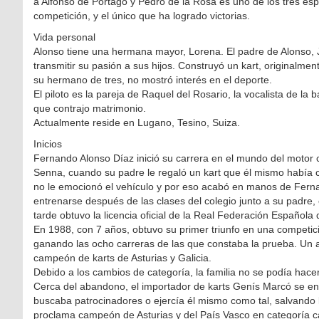
a Alfonso de Portago y Pedro de la Rosa es uno de los tres es
competición, y el único que ha logrado victorias.
Vida personal
Alonso tiene una hermana mayor, Lorena. El padre de Alonso, J
transmitir su pasión a sus hijos. Construyó un kart, originalme
su hermano de tres, no mostró interés en el deporte.
El piloto es la pareja de Raquel del Rosario, la vocalista de l
que contrajo matrimonio.
Actualmente reside en Lugano, Tesino, Suiza.
Inicios
Fernando Alonso Díaz inició su carrera en el mundo del motor co
Senna, cuando su padre le regaló un kart que él mismo había co
no le emocionó el vehículo y por eso acabó en manos de Fern
entrenarse después de las clases del colegio junto a su padre
tarde obtuvo la licencia oficial de la Real Federación Española
En 1988, con 7 años, obtuvo su primer triunfo en una competició
ganando las ocho carreras de las que constaba la prueba. Un 
campeón de karts de Asturias y Galicia.
Debido a los cambios de categoría, la familia no se podía hace
Cerca del abandono, el importador de karts Genís Marcó se enc
buscaba patrocinadores o ejercía él mismo como tal, salvando
proclama campeón de Asturias y del País Vasco en categoría