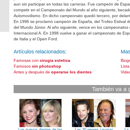
aun sin participar en todas las carreras. Fue campeón de Espa
competir en el Campeonato del Mundo al año siguiente, becad
Automovilismo. En dicho campeonato quedó tercero, por delant
En 1996 se proclamó campeón de España, del Trofeo Estival de
del Mundo Júnior. Al año siguiente, vence en los campeonatos d
Internacional A. En 1998 vuelve a ganar el campeonato de Espa
de Italia y el Open Ford.
Artículos relacionados:
Mas
Famosas con
cirugia estetica
Biog
Famosos
sin photoshop
List
Antes y después de
operarse los dientes
Vide
También va a 
Los nuevos dientes de las
Las 30 peores cirugías
La 