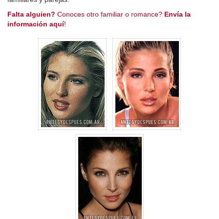
Falta alguien?
Conoces otro familiar o romance?
Envía la
información aquí
!