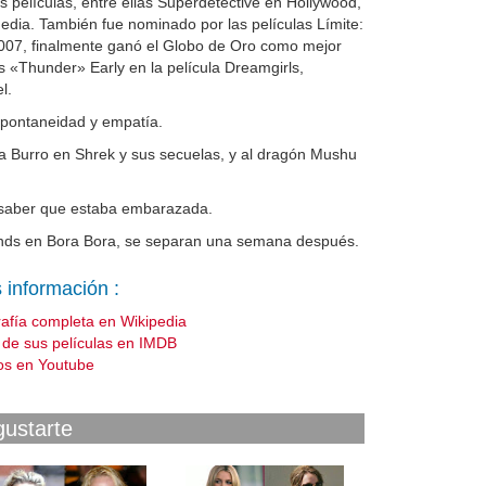
 películas, entre ellas Superdetective en Hollywood,
edia. También fue nominado por las películas Límite:
n 2007, finalmente ganó el Globo de Oro como mejor
es «Thunder» Early en la película Dreamgirls,
l.
pontaneidad y empatía.
 a Burro en Shrek y sus secuelas, y al dragón Mushu
l saber que estaba embarazada.
onds en Bora Bora, se separan una semana después.
 información :
rafía completa en Wikipedia
a de sus películas en IMDB
os en Youtube
gustarte