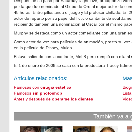
Después de su paso por Saturday Night Live, protagonizó varias
por la que fue nominado al Globo de Oro al mejor actor de com
48 horas, Entre pillos anda el juego y El profesor chiflado. E
actor de reparto por su papel del ficticio cantante de soul Jam
recibiendo también una nominación al Óscar por el mismo pape
Murphy se destaca como un actor comediante con una gran es
Como actor de voz para películas de animación, prestó su voz
en la película de Disney, Mulan.
Estuvo saliendo con la cantante, Mel B pero rompió con ella a
El 1 de enero de 2008 se casa con la productora Tracey Edm
Artículos relacionados:
Mas
Famosas con
cirugia estetica
Biog
Famosos
sin photoshop
List
Antes y después de
operarse los dientes
Vide
También va a 