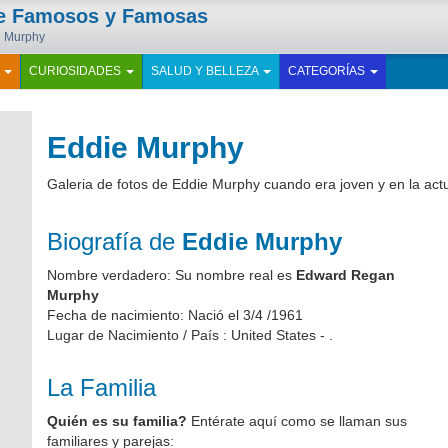
de Famosos y Famosas
ie Murphy
E
CURIOSIDADES
SALUD Y BELLEZA
CATEGORÍAS
Eddie Murphy
Galeria de fotos de Eddie Murphy cuando era joven y en la act
Biografía de
Eddie Murphy
Nombre verdadero: Su nombre real es
Edward Regan
Murphy
Fecha de nacimiento: Nació el 3/4 /1961
Lugar de Nacimiento / País : United States - .
La Familia
Quién es su familia?
Entérate aquí como se llaman sus
familiares y parejas: