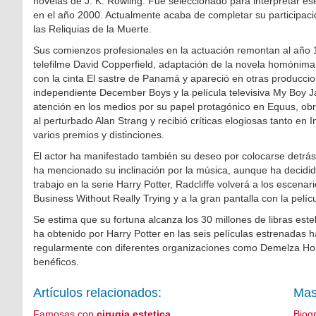
novelas de J. K. Rowling. Fue seleccionado para interpretar es
en el año 2000. Actualmente acaba de completar su participaci
las Reliquias de la Muerte.
Sus comienzos profesionales en la actuación remontan al año 
telefilme David Copperfield, adaptación de la novela homónim
con la cinta El sastre de Panamá y apareció en otras producci
independiente December Boys y la película televisiva My Boy Ja
atención en los medios por su papel protagónico en Equus, obra 
al perturbado Alan Strang y recibió críticas elogiosas tanto e
varios premios y distinciones.
El actor ha manifestado también su deseo por colocarse detrás
ha mencionado su inclinación por la música, aunque ha decidido 
trabajo en la serie Harry Potter, Radcliffe volverá a los escen
Business Without Really Trying y a la gran pantalla con la pelíc
Se estima que su fortuna alcanza los 30 millones de libras este
ha obtenido por Harry Potter en las seis películas estrenadas 
regularmente con diferentes organizaciones como Demelza Ho
benéficos.
Artículos relacionados:
Mas
Famosas con
cirugia estetica
Biog