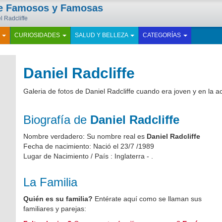
de Famosos y Famosas
l Radcliffe
E
CURIOSIDADES
SALUD Y BELLEZA
CATEGORÍAS
Daniel Radcliffe
Galeria de fotos de Daniel Radcliffe cuando era joven y en la 
Biografía de
Daniel Radcliffe
Nombre verdadero: Su nombre real es
Daniel Radcliffe
Fecha de nacimiento: Nació el 23/7 /1989
Lugar de Nacimiento / País : Inglaterra - .
La Familia
Quién es su familia?
Entérate aquí como se llaman sus
familiares y parejas: