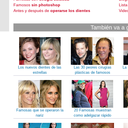
Famosos
sin photoshop
List
Antes y después de
operarse los dientes
Vide
También va a 
Los nuevos dientes de las
Las 30 peores cirugías
La 
estrellas
plásticas de famosos
Famosas que se operaron la
20 Famosas muestran
nariz
como adelgazar rápido