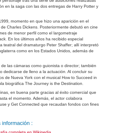
e personaje tras una serie de audiciones realizadas
ón en la saga con las dos entregas de Harry Potter y
1999, momento en que hizo una aparición en el
a de Charles Dickens. Posteriormente debutó en cine
ones de menor perfil como el largometraje
ck. En los últimos años ha recibido especial
teatral del dramaturgo Peter Shaffer; allí interpretó
n Inglaterra como en los Estados Unidos, además de
 de las cámaras como guionista o director; también
dedicarse de lleno a la actuación. Al concluir su
arios de Nueva York con el musical How to Succeed in
ula biográfica The Journey is the Destination.
linas, en buena parte gracias al éxito comercial que
hasta el momento. Además, el actor colabora
use y Get Connected que recaudan fondos con fines
 información :
rafía completa en Wikipedia