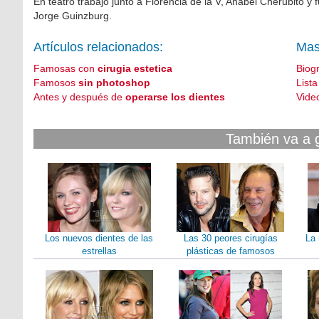
En teatro trabajó junto a Florencia de la V, Anabel Cherubito y
Jorge Guinzburg.
Artículos relacionados:
Mas
Famosas con
cirugia estetica
Biog
Famosos
sin photoshop
List
Antes y después de
operarse los dientes
Vide
También va a 
Los nuevos dientes de las
Las 30 peores cirugías
La 
estrellas
plásticas de famosos