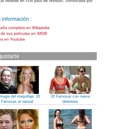
 fue vedette en «Un país de revista», convocada por
 información :
rafía completa en Wikipedia
a de sus películas en IMDB
os en Youtube
gustarte
magia del maquillaje: 20
20 Famosas con nueva
Famosas al natural
delantera