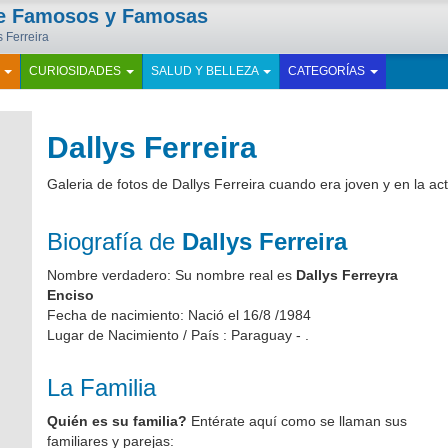
de Famosos y Famosas
s Ferreira
E
CURIOSIDADES
SALUD Y BELLEZA
CATEGORÍAS
Dallys Ferreira
Galeria de fotos de Dallys Ferreira cuando era joven y en la a
Biografía de
Dallys Ferreira
Nombre verdadero: Su nombre real es
Dallys Ferreyra
Enciso
Fecha de nacimiento: Nació el 16/8 /1984
Lugar de Nacimiento / País : Paraguay - .
La Familia
Quién es su familia?
Entérate aquí como se llaman sus
familiares y parejas: