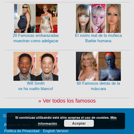
20 Famosas embarazadas
El rostro real de la muñeca
muestran como adelgazar
Barbie humana
Will Smith
60 Famosos detrás de la
se ha vuelto blanco!
máscara
» Ver todos los famosos
©2009-2021
Antes y Despues
Si continuas utilizando este sitio aceptas el uso de cookies.
Más
Aceptar
información
Pagina de Inicio
Quienes Somos
Contacto
Feeds
Politica de Privacidad
English Version