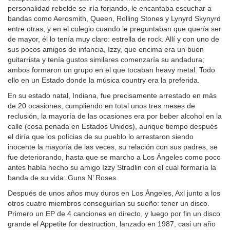
personalidad rebelde se iría forjando, le encantaba escuchar a
bandas como Aerosmith, Queen, Rolling Stones y Lynyrd Skynyrd
entre otras, y en el colegio cuando le preguntaban que quería ser
de mayor, él lo tenía muy claro: estrella de rock. Allí y con uno de
sus pocos amigos de infancia, Izzy, que encima era un buen
guitarrista y tenía gustos similares comenzaría su andadura;
ambos formaron un grupo en el que tocaban heavy metal. Todo
ello en un Estado donde la música country era la preferida.
En su estado natal, Indiana, fue precisamente arrestado en más
de 20 ocasiones, cumpliendo en total unos tres meses de
reclusión, la mayoría de las ocasiones era por beber alcohol en la
calle (cosa penada en Estados Unidos), aunque tiempo después
el diría que los polícias de su pueblo lo arrestaron siendo
inocente la mayoría de las veces, su relación con sus padres, se
fue deteriorando, hasta que se marcho a Los Ángeles como poco
antes había hecho su amigo Izzy Stradlin con el cual formaría la
banda de su vida: Guns N’ Roses.
Después de unos años muy duros en Los Ángeles, Axl junto a los
otros cuatro miembros conseguirían su sueño: tener un disco.
Primero un EP de 4 canciones en directo, y luego por fin un disco
grande el Appetite for destruction, lanzado en 1987, casi un año