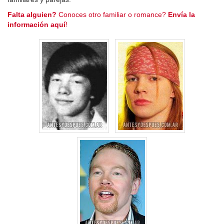
Falta alguien?
Conoces otro familiar o romance?
Envía la
información aquí
!