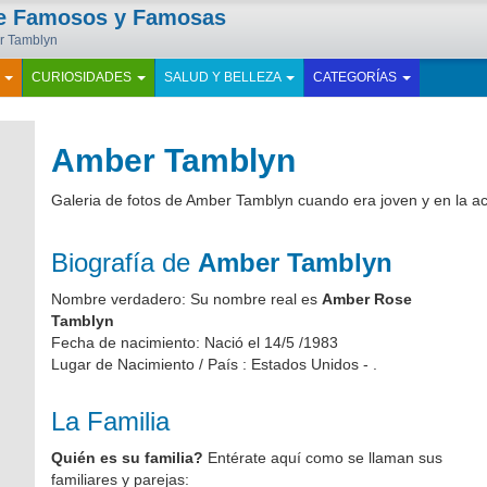
de Famosos y Famosas
er Tamblyn
E
CURIOSIDADES
SALUD Y BELLEZA
CATEGORÍAS
Amber Tamblyn
Galeria de fotos de Amber Tamblyn cuando era joven y en la ac
Biografía de
Amber Tamblyn
Nombre verdadero: Su nombre real es
Amber Rose
Tamblyn
Fecha de nacimiento: Nació el 14/5 /1983
Lugar de Nacimiento / País : Estados Unidos - .
La Familia
Quién es su familia?
Entérate aquí como se llaman sus
familiares y parejas: