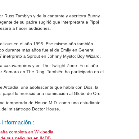
or Russ Tamblyn y de la cantante y escritora Bunny
 agente de su padre sugirió que interpretara a Pippi
ezara a hacer audiciones.
ellious en el año 1995. Ese mismo año también
tado durante más años fue el de Emily en General
97 inetrpretó a Sprout en Johnny Mysto: Boy Wizard.
a cazavampiros y en The Twilight Zone. En el año
or Samara en The Ring. También ha participado en el
e Arcadia, una adolescente que habla con Dios, la
e papel le mereció una nominación al Globo de Oro.
tima temporada de House M.D. como una estudiante
o del misántropo Doctor House.
 información :
rafía completa en Wikipedia
a de sus películas en IMDB