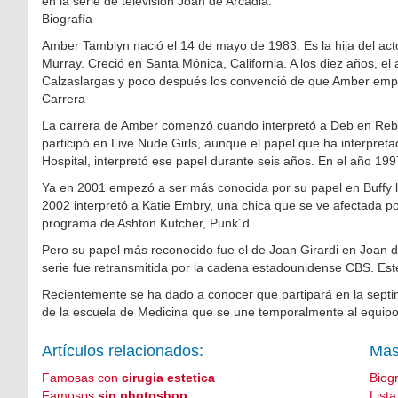
en la serie de televisión Joan de Arcadia.
Biografía
Amber Tamblyn nació el 14 de mayo de 1983. Es la hija del act
Murray. Creció en Santa Mónica, California. A los diez años, el
Calzaslargas y poco después los convenció de que Amber emp
Carrera
La carrera de Amber comenzó cuando interpretó a Deb en Reb
participó en Live Nude Girls, aunque el papel que ha interpre
Hospital, interpretó ese papel durante seis años. En el año 19
Ya en 2001 empezó a ser más conocida por su papel en Buffy l
2002 interpretó a Katie Embry, una chica que se ve afectada p
programa de Ashton Kutcher, Punk´d.
Pero su papel más reconocido fue el de Joan Girardi en Joan d
serie fue retransmitida por la cadena estadounidense CBS. Est
Recientemente se ha dado a conocer que partipará en la sep
de la escuela de Medicina que se une temporalmente al equip
Artículos relacionados:
Mas
Famosas con
cirugia estetica
Biog
Famosos
sin photoshop
List