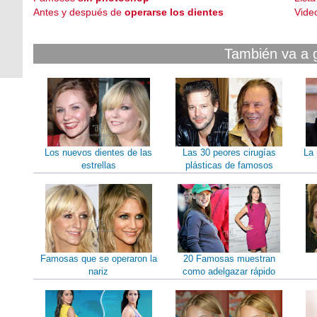
Antes y después de
operarse los dientes
Vide
También va a 
Los nuevos dientes de las
Las 30 peores cirugías
La 
estrellas
plásticas de famosos
Famosas que se operaron la
20 Famosas muestran
nariz
como adelgazar rápido